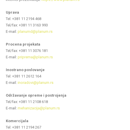
Uprava
Теl: +381 11 2194 468
Теl/fax: +381 11 3163 993
E-mail:
planumd@planum.rs
Procena projekata
Теl/fax: +381 11 3076 181
E-mail:
priprema@planum.rs
Inostrano poslovanje
Теl: +381 11 2612 164
E-mail:
inoradovi@planum.rs
Održavanje opreme i postrojenja
Теl/fax: +381 11 2108 618
E-mail:
mehanizacija@planum.rs
Komercijala
Теl: +381 11 2194 267