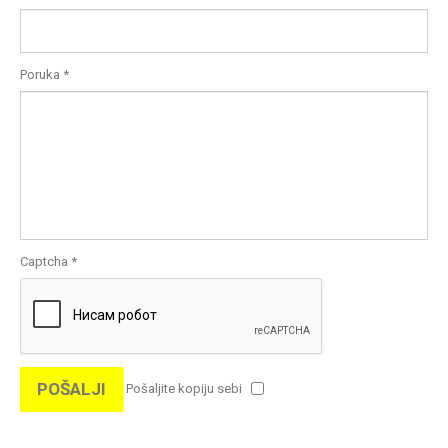
Poruka
*
Captcha
*
POŠALJI
Pošaljite kopiju sebi