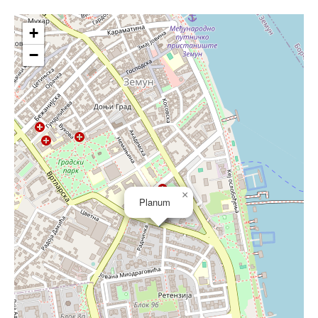
+
−
×
Planum