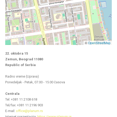
©
OpenStreetMap
22. oktobra 15
Zemun, Beograd 11080
Republic of Serbia
Radno vreme (Uprava)
Ponedeljak - Petak, 07.00 - 15.00 časova
Centrala
Теl: +381 11 2108 618
Теl/fax: +381 11 2196 903
E-mail:
office@planum.rs
Internet prezentacija:
https://www.planum.rs