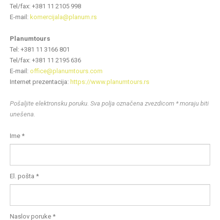
Теl/fax: +381 11 2105 998
E-mail:
komercijala@planum.rs
Planumtours
Теl: +381 11 3166 801
Теl/fax: +381 11 2195 636
E-mail:
office@planumtours.com
Internet prezentacija:
https://www.planumtours.rs
Pošaljite elektronsku poruku. Sva polja označena zvezdicom * moraju biti
unešena.
Ime
*
El. pošta
*
Naslov poruke
*